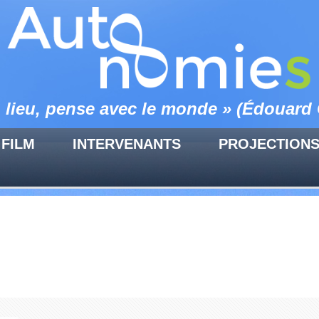
n lieu, pense avec le monde » (Édouard 
 FILM
INTERVENANTS
PROJECTION