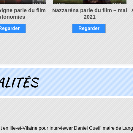
igne parle du film
Nazzaréna parle du film – mai
utonomies
2021
Regarder
Regarder
ALITÉS
ût en Ille-et-Vilaine pour interviewer Daniel Cueff, maire de L