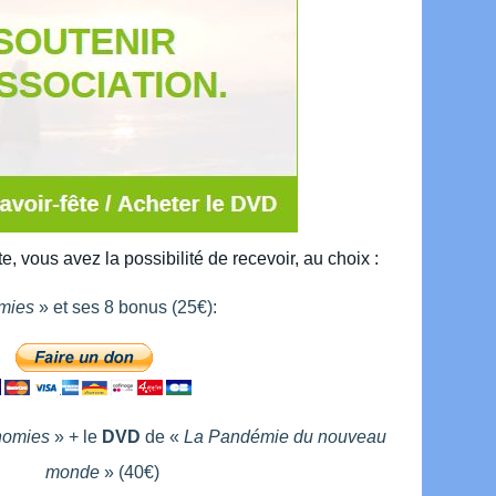
e, vous avez la possibilité de recevoir, au choix :
mies
» et ses 8 bonus (25€):
nomies
» + le
DVD
de «
La Pandémie du nouveau
monde
» (40€)