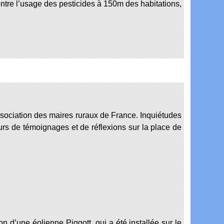
ntre l’usage des pesticides à 150m des habitations,
ssociation des maires ruraux de France. Inquiétudes
urs de témoignages et de réflexions sur la place de
on d’une éolienne Piggott, qui a été installée sur le