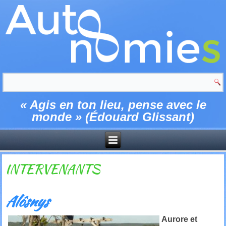
« Agis en ton lieu, pense avec le
monde » (Édouard Glissant)
INTERVENANTS
Alôsnys
Aurore et