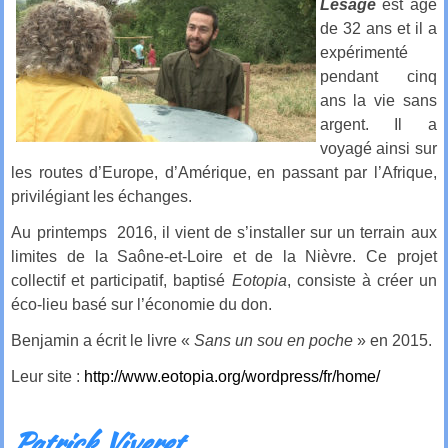
Lesage
est âgé
de 32 ans et il a
expérimenté
pendant cinq
ans la vie sans
argent. Il a
voyagé ainsi sur
les routes d’Europe, d’Amérique, en passant par l’Afrique,
privilégiant les échanges.
Au printemps 2016, il vient de s’installer sur un terrain aux
limites de la Saône-et-Loire et de la Nièvre. Ce projet
collectif et participatif, baptisé
Eotopia
, consiste à créer un
éco-lieu basé sur l’économie du don.
Benjamin a écrit le livre «
Sans un sou en poche
» en 2015.
Leur site :
http://www.eotopia.org/wordpress/fr/home/
Patrick Viveret