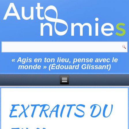
« Agis en ton lieu, pense avec le
monde » (Édouard Glissant)
EXTRAITS DU