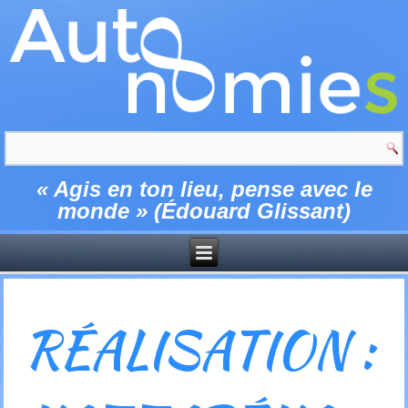
« Agis en ton lieu, pense avec le
monde » (Édouard Glissant)
RÉALISATION :