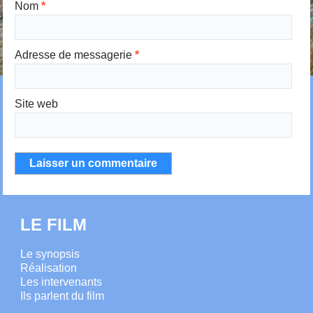
Nom
*
Adresse de messagerie
*
Site web
LE FILM
Le synopsis
Réalisation
Les intervenants
Ils parlent du film