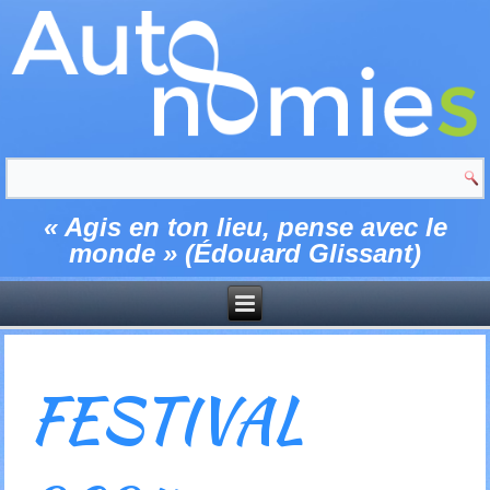
« Agis en ton lieu, pense avec le
monde » (Édouard Glissant)
FESTIVAL