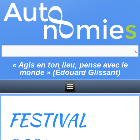
« Agis en ton lieu, pense avec le
monde » (Édouard Glissant)
FESTIVAL